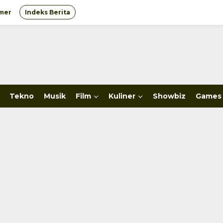
imer
Indeks Berita
Tekno
Musik
Film
Kuliner
Showbiz
Games