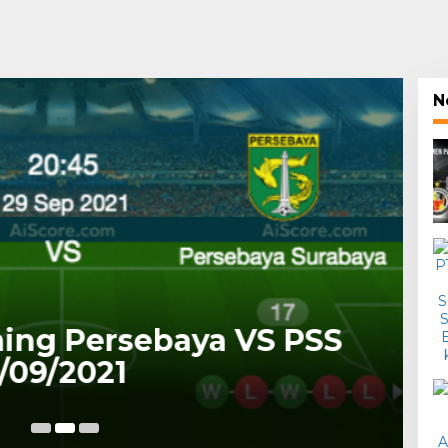
N
Sp
ming Persebaya VS PSS
Li
/09/2021
M
2 Oct