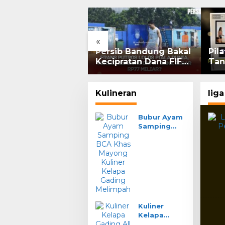
«
G Rebound 7%:
Persib Bandung Bakal
Pil
am Grup Pangestu
Kecipratan Dana FIFA
Tan
 Bakrie Kompak
dari Kelolosan Frans
Per
or, Ritel Senyum
Putros ke Piala Dunia
2026
Kulineran
liga
Bubur Ayam
Samping
BCA Khas
Mayong
Kuliner
Kelapa
Gading
Melimpah
Kuliner
Kelapa
Gading All