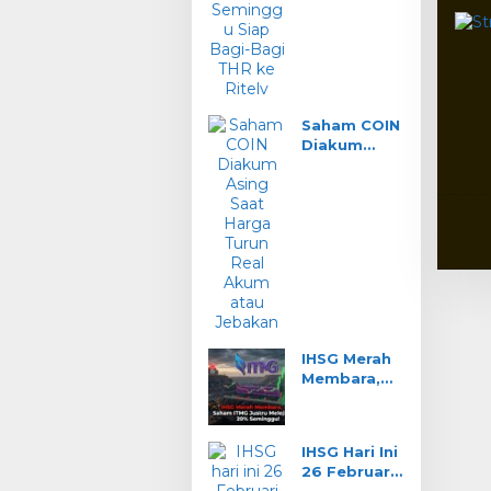
Siap Bagi-
Bagi THR ke
Ritel?
Saham COIN
Diakum
Asing Saat
Harga
Turun: Real
Akum atau
Jebakan?
IHSG Merah
Membara,
Saham ITMG
Justru
Melejit 20%
IHSG Hari Ini
Seminggu!
26 Februari: