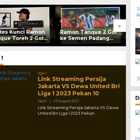
»
ates Kunci Ramon
Ramon Tanque 2 Gol
Liv
que Toreh 2 Gol
ke Semen Padang
Ba
sib di Padang?
dan Selebrasi Unik
Pad
Viral Tik-tok
Liv
 1
liga 1
Link Streaming Persija
Jakarta VS Dewa United Bri
Liga 1 2023 Pekan 10
D
By
Sport
|
25 August 2023
Adlex
Link Streaming Persija Jakarta VS Dewa
United Bri Liga 1 2023 Pekan