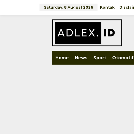
Skip
to
Saturday, 8 August 2026
Kontak
Discla
content
close
Home
News
Sport
Otomotif