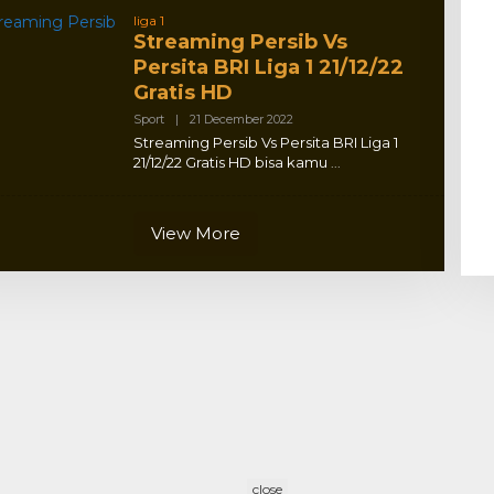
liga 1
Streaming Persib Vs
Persita BRI Liga 1 21/12/22
Gratis HD
By
Sport
|
21 December 2022
Adlex
Streaming Persib Vs Persita BRI Liga 1
21/12/22 Gratis HD bisa kamu
View More
close