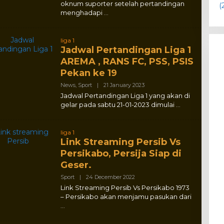
oknum suporter setelah pertandingan
menghadapi
liga 1
Jadwal Pertandingan Liga 1
AREMA , RANS FC, PSS, PSIS
Pekan ke 19
By
News
,
Sport
|
21 January 2023
Glisport
Jadwal Pertandingan Liga 1 yang akan di
gelar pada sabtu 21-01-2023 dimulai
liga 1
Link Streaming Persib Vs
Persikabo, Persija Siap di
Geser.
By
Sport
|
24 December 2022
Adlex
Link Streaming Persib Vs Persikabo 1973
– Persikabo akan menjamu pasukan dari