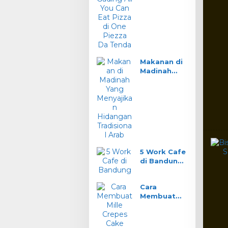
You Can Eat
Pizza di One
Piezza Da
Tenda
Makanan di
Madinah
Yang
Menyajikan
Hidangan
Tradisional
Arab
5 Work Cafe
di Bandung
Wifi Ngebut
Nyaman
Cara
Buat Kerja
Membuat
Mille Crepes
Cake Klasik
Prancis