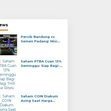
ews
Persib Bandung vs
Semen Padang: Misi
Teja Paku Alam Jaga
Tahta Liga 1
Saham PTBA Cuan 13%
Seminggu: Siap Bagi-
Bagi THR ke Ritel?
ort
ve Streaming Indosiar Persib VS PS
akassar Liga 1 2/10/2021
Saham COIN Diakum
Asing Saat Harga
ober 2021
Turun: Real Akum atau
Jebakan?