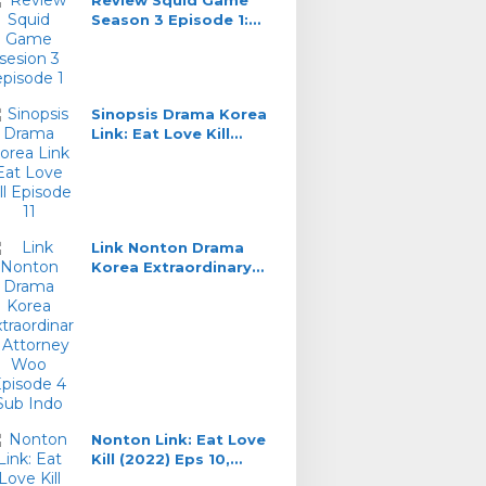
Review Squid Game
Season 3 Episode 1:
Kucing Lawan Tikus
Sinopsis Drama Korea
Link: Eat Love Kill
Episode 11, DaHyun
Saksi Kunci
Link Nonton Drama
Korea Extraordinary
Attorney Woo Episode
4 Sub Indo
Nonton Link: Eat Love
Kill (2022) Eps 10,
Misteri Gerbang Merah