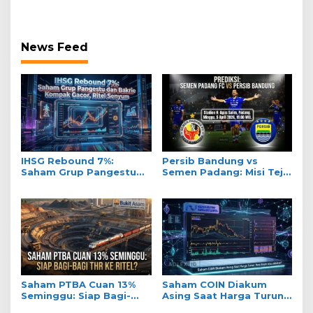
News Feed
IHSG Rebound 7%:
Persib Bandung vs
Saham Grup Pangestu
Semen Padang: Misi Teja
dan Bakrie Kompak
Paku Alam Jaga Tahta
Gacor, Ritel Senyum
Liga 1
Saham PTBA Cuan 13%
Saham COIN Diakum
Seminggu: Siap Bagi-
Asing Saat Harga Turun:
Bagi THR ke Ritel?
Real Akum atau