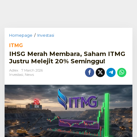
IHSG
Homepage
/
Investasi
Merah
ITMG
Membara,
Saham
IHSG Merah Membara, Saham ITMG
ITMG
Justru Melejit 20% Seminggu!
Justru
Melejit
Adlex
7 March 2026
20%
Investasi
,
News
Seminggu!