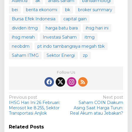
Adlex.id
ak
analis saham
bandarmologi
bei
berita ekonomi
bk
broker summary
Bursa Efek Indonesia
capital gain
dividen itmg
harga batu bara
ihsg hari ini
ihsg merah
Investasi Saham
itmg
neobdm
pt indo tambangraya megah tbk
Saham ITMG
Sektor Energi
zp
Follow Us
Post
Previous post
Next post
IHSG Hari Ini 26 Februari:
Saham COIN Diakum
navigation
Merosot ke 8.255, Sektor
Asing Saat Harga Turun:
Transportasi Anjlok
Real Akum atau Jebakan?
Related Posts