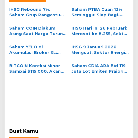
IHSG Rebound 7%:
Saham PTBA Cuan 13%
Saham Grup Pangestu
Seminggu: Siap Bagi-
dan Bakrie Kompak
Bagi THR ke Ritel?
Gacor, Ritel Senyum
Saham COIN Diakum
IHSG Hari Ini 26 Februari:
Asing Saat Harga Turun:
Merosot ke 8.255, Sektor
Real Akum atau
Transportasi Anjlok
Jebakan?
Saham YELO di
IHSG 9 Januari 2026
Akumulasi Broker XL:
Menguat, Sektor Energi
Targetkan Level 200?
Jadi Penyumbang
Terbesar
BITCOIN Koreksi Minor
Saham CDIA ARA Bid 119
Sampai $115.000, Akan
Juta Lot Emiten Prajogo
Berganti Arah Bearish?
Pangestu
Buat Kamu