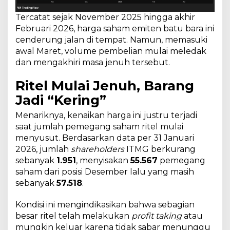
Tercatat sejak November 2025 hingga akhir
Februari 2026, harga saham emiten batu bara ini
cenderung jalan di tempat. Namun, memasuki
awal Maret, volume pembelian mulai meledak
dan mengakhiri masa jenuh tersebut.
Ritel Mulai Jenuh, Barang
Jadi “Kering”
Menariknya, kenaikan harga ini justru terjadi
saat jumlah pemegang saham ritel mulai
menyusut. Berdasarkan data per 31 Januari
2026, jumlah
shareholders
ITMG berkurang
sebanyak
1.951
, menyisakan
55.567
pemegang
saham dari posisi Desember lalu yang masih
sebanyak
57.518
.
Kondisi ini mengindikasikan bahwa sebagian
besar ritel telah melakukan
profit taking
atau
mungkin keluar karena tidak sabar menunggu