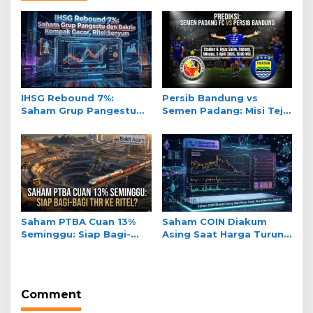
IHSG Rebound 7%:
Persib Bandung vs
Saham Grup Pangestu
Semen Padang: Misi Teja
dan Bakrie Kompak
Paku Alam Jaga Tahta
Gacor, Ritel Senyum
Liga 1
Saham PTBA Cuan 13%
Saham COIN Diakum
Seminggu: Siap Bagi-
Asing Saat Harga Turun:
Bagi THR ke Ritel?
Real Akum atau
Jebakan?
Comment