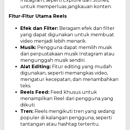
Instagram, seperti Explore dan Stories,
untuk memperluas jangkauan konten.
Fitur-Fitur Utama Reels
Efek dan Filter:
Beragam efek dan filter
yang dapat digunakan untuk membuat
video menjadi lebih menarik.
Musik:
Pengguna dapat memilih musik
dari perpustakaan musik Instagram atau
mengunggah musik sendiri.
Alat Editing:
Fitur editing yang mudah
digunakan, seperti memangkas video,
mengatur kecepatan, dan menambahkan
teks.
Reels Feed:
Feed khusus untuk
menampilkan Reel dari pengguna yang
diikuti.
Tren:
Reels mengikuti tren yang sedang
populer di kalangan pengguna, seperti
tantangan atau hashtag tertentu.