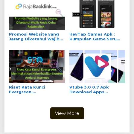
Promosi Website yang
HeyTap Games Apk :
Jarang Diketahui Wajib
Kumpulan Game Seru
Anda Coba Rajabaclink
Selain Pengguna OPPO
Riset Kata Kunci
Vtube 3.0 0.7 Apk
Evergreen:
Download Apps
Meningkatkan
Menghasilkan Uang
Keberhasilan Konten
Anda di Internet
View More