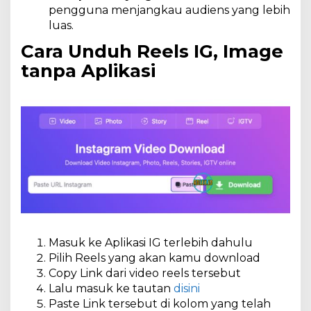
pengguna menjangkau audiens yang lebih
luas.
Cara Unduh Reels IG, Image
tanpa Aplikasi
Masuk ke Aplikasi IG terlebih dahulu
Pilih Reels yang akan kamu download
Copy Link dari video reels tersebut
Lalu masuk ke tautan
disini
Paste Link tersebut di kolom yang telah