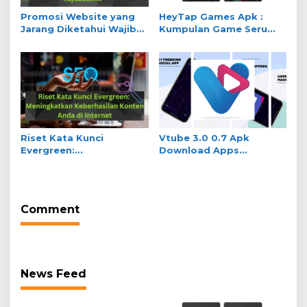
Promosi Website yang
HeyTap Games Apk :
Jarang Diketahui Wajib
Kumpulan Game Seru
Anda Coba Rajabaclink
Selain Pengguna OPPO
Riset Kata Kunci
Vtube 3.0 0.7 Apk
Evergreen:
Download Apps
Meningkatkan
Menghasilkan Uang
Keberhasilan Konten
Anda di Internet
Comment
News Feed