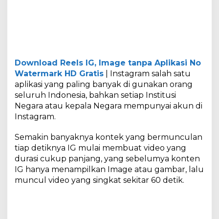
Download Reels IG, Image tanpa Aplikasi No
Watermark HD Gratis
| Instagram salah satu
aplikasi yang paling banyak di gunakan orang
seluruh Indonesia, bahkan setiap Institusi
Negara atau kepala Negara mempunyai akun di
Instagram.
Semakin banyaknya kontek yang bermunculan
tiap detiknya IG mulai membuat video yang
durasi cukup panjang, yang sebelumya konten
IG hanya menampilkan Image atau gambar, lalu
muncul video yang singkat sekitar 60 detik.