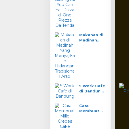
You Can Eat
Pizza di One
Piezza Da
Tenda
Makanan di
Madinah
Yang
Menyajikan
Hidangan
Tradisional
Arab
5 Work Cafe
di Bandung
Wifi Ngebut
Nyaman
Cara
Buat Kerja
Membuat
Mille Crepes
Cake Klasik
Prancis