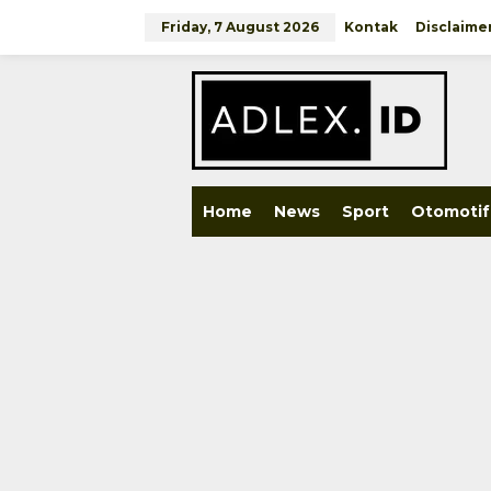
Skip
to
Friday, 7 August 2026
Kontak
Disclaime
content
close
Home
News
Sport
Otomotif