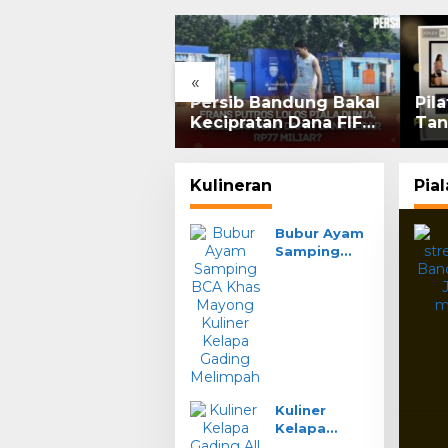
«
G Rebound 7%:
Persib Bandung Bakal
Pil
am Grup Pangestu
Kecipratan Dana FIFA
Tan
 Bakrie Kompak
dari Kelolosan Frans
Per
or, Ritel Senyum
Putros ke Piala Dunia
2026
Kulineran
Pia
Bubur Ayam
Samping
BCA Khas
Mayong
Kuliner
Kelapa
Gading
Melimpah
Kuliner
Kelapa
Gading All