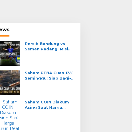
ews
Persib Bandung vs
Semen Padang: Misi
Teja Paku Alam Jaga
Tahta Liga 1
Saham PTBA Cuan 13%
Seminggu: Siap Bagi-
Bagi THR ke Ritel?
ort
ive Streaming BALI United vs
Saham COIN Diakum
ERSIRAJA Banda Aceh – Pial
Asing Saat Harga
Turun: Real Akum atau
021
Jebakan?
rch 2021