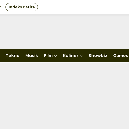
r
Indeks Berita
Tekno
Musik
Film
Kuliner
Showbiz
Games