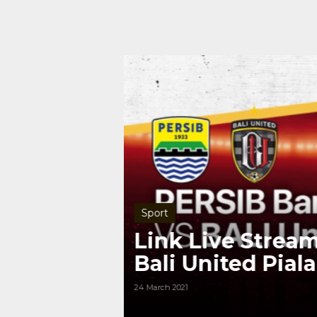
Sport
2021
Link Live Strea
Bali United Pial
24 March 2021