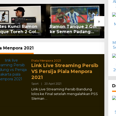
»
ates Kunci Ramon
Ramon Tanque 2 Gol
Liv
que Toreh 2 Gol
ke Semen Padang
Ba
sib di Padang?
dan Selebrasi Unik
Pad
Viral Tik-tok
Liv
la Menpora 2021
Piala Menpora 2021
Link Live Streaming Persib
VS Persija Piala Menpora
2021
By
Sport
|
20 April 2021
D
Adlex
Link Live Streaming Persib Bandung
lolos ke Final setelah mengalahkan PSS
Sleman