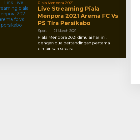
Piala Menpora 2021
Live Streaming Piala
Menpora 2021 Arema FC Vs
PS Tira Persikabo
By
Sport
|
21 March 2021
Adlex
Piala Menpora 2021 dimulai hari ini,
dengan dua pertandingan pertama
dimainkan secara