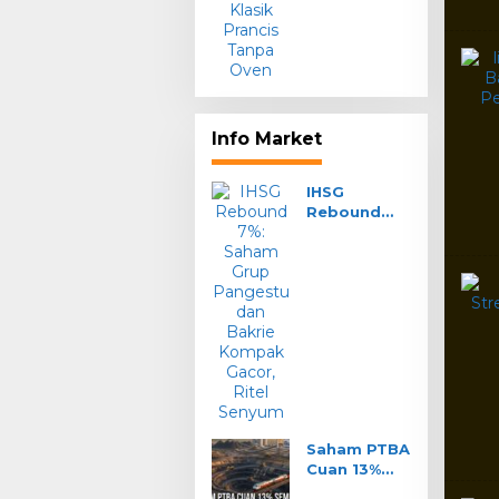
Tanpa Oven
Info Market
IHSG
Rebound
7%: Saham
Grup
Pangestu
dan Bakrie
Kompak
Gacor, Ritel
Senyum
Saham PTBA
Cuan 13%
Seminggu: