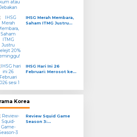
Pe
Se
IHSG Merah Membara,
Te
Saham ITMG Justru
Tah
Melejit 20% Seminggu!
e Streaming Persib
PERSIB Gelar Official
ndung vs Semen
Training di Stadion H.
ang: Cara Nonton
Agus Salim Sore Ini:
e
Adaptasi Cuaca Panas
Padang
IHSG Hari Ini 26
Februari: Merosot ke
8.255, Sektor
Transportasi Anjlok
rama Korea
Review Squid Game
Season 3:
Pemenangnya Yang
Gak Main