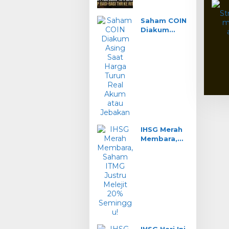
Siap Bagi-
Bagi THR ke
Saham COIN
Ritel?
Diakum
Asing Saat
Harga
Turun: Real
Akum atau
Jebakan?
IHSG Merah
Membara,
Saham ITMG
Justru
Melejit 20%
Seminggu!