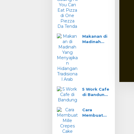
You Can Eat
Pizza di One
Piezza Da
Tenda
Makanan di
Madinah
Yang
Menyajikan
Hidangan
Tradisional
Arab
5 Work Cafe
di Bandung
Wifi Ngebut
Nyaman
Cara
Buat Kerja
Membuat
Mille Crepes
Cake Klasik
Prancis