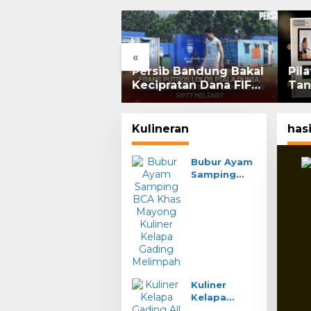
«
G Rebound 7%:
Persib Bandung Bakal
Pil
am Grup Pangestu
Kecipratan Dana FIFA
Tan
 Bakrie Kompak
dari Kelolosan Frans
Per
or, Ritel Senyum
Putros ke Piala Dunia
2026
Kulineran
hasi
Bubur Ayam
Samping
BCA Khas
Mayong
Kuliner
Kelapa
Gading
Melimpah
Kuliner
Kelapa
Gading All