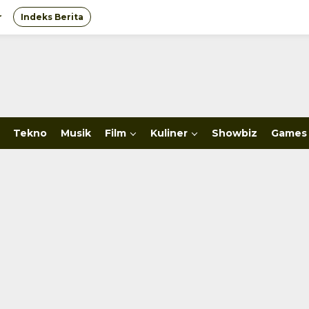
r
Indeks Berita
Tekno
Musik
Film
Kuliner
Showbiz
Games