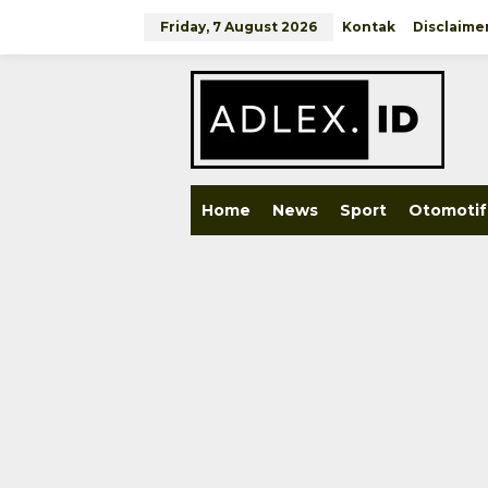
Skip
to
Friday, 7 August 2026
Kontak
Disclaime
content
close
Home
News
Sport
Otomotif