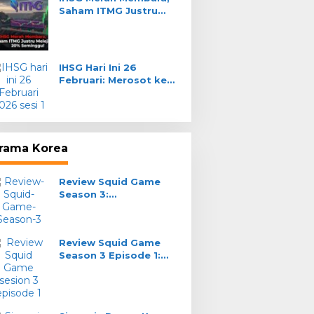
Saham ITMG Justru
Pe
Melejit 20% Seminggu!
Se
Te
Tah
IHSG Hari Ini 26
e Streaming Persib
PERSIB Gelar Official
Februari: Merosot ke
ndung vs Semen
Training di Stadion H.
8.255, Sektor
ang: Cara Nonton
Agus Salim Sore Ini:
Transportasi Anjlok
e
Adaptasi Cuaca Panas
Padang
rama Korea
Review Squid Game
Season 3:
Pemenangnya Yang
Gak Main
Review Squid Game
Season 3 Episode 1:
Kucing Lawan Tikus