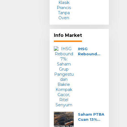
Tanpa Oven
Info Market
IHSG
Rebound
7%: Saham
Grup
Pangestu
dan Bakrie
Kompak
Gacor, Ritel
Senyum
Saham PTBA
Cuan 13%
Seminggu: