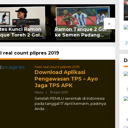
»
ates Kunci Ramon
Ramon Tanque 2 Gol
Liv
que Toreh 2 Gol
ke Semen Padang
Ba
sib di Padang?
dan Selebrasi Unik
Pad
Viral Tik-tok
Liv
l real count pilpres 2019
D
hasil real count pilpres 2019
Download Aplikasi
Pengawasan TPS – Ayo
Jaga TPS APK
By
News
|
19 April 2019
Adlex
Setelah PEMILU serentak di Indonesia
pada tanggal 17 April kemarin, pastinya
Anda