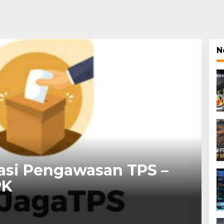
N
asi Pengawasan TPS –
PK