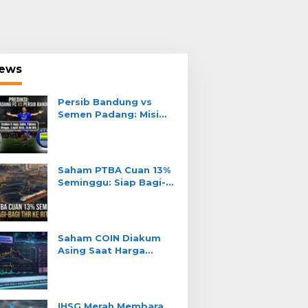
ews
Persib Bandung vs
Semen Padang: Misi
Teja Paku Alam Jaga
Tahta Liga 1
Saham PTBA Cuan 13%
Seminggu: Siap Bagi-
Bagi THR ke Ritel?
Saham COIN Diakum
Asing Saat Harga
Turun: Real Akum atau
Jebakan?
IHSG Merah Membara,