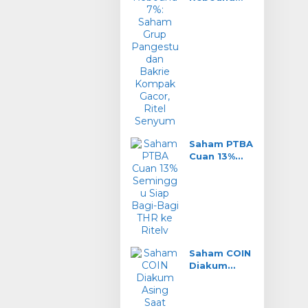
7%: Saham
Grup
Pangestu
dan Bakrie
Kompak
Gacor, Ritel
Senyum
Saham PTBA
Cuan 13%
Seminggu:
Siap Bagi-
Bagi THR ke
Ritel?
Saham COIN
Diakum
Asing Saat
Harga
Turun: Real