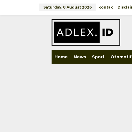
Skip
to
Saturday, 8 August 2026
Kontak
Discla
content
close
Home
News
Sport
Otomotif