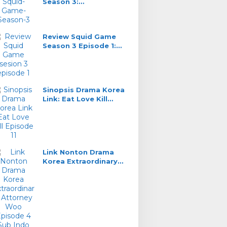
Season 3:
Pemenangnya Yang
Gak Main
Review Squid Game
Season 3 Episode 1:
Kucing Lawan Tikus
Sinopsis Drama Korea
Link: Eat Love Kill
Episode 11, DaHyun
Saksi Kunci
Link Nonton Drama
Korea Extraordinary
Attorney Woo Episode
4 Sub Indo