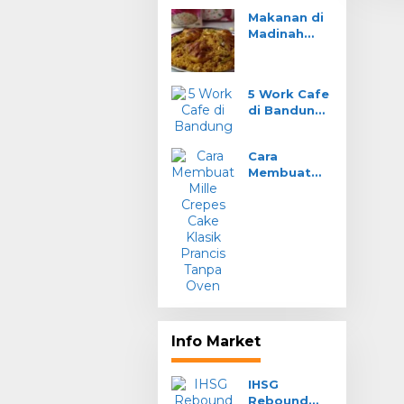
Pizza di One
Makanan di
Piezza Da
Madinah
Tenda
Yang
Menyajikan
Hidangan
5 Work Cafe
Tradisional
di Bandung
Arab
Wifi Ngebut
Nyaman
Cara
Buat Kerja
Membuat
Mille Crepes
Cake Klasik
Prancis
Tanpa Oven
Info Market
IHSG
Rebound