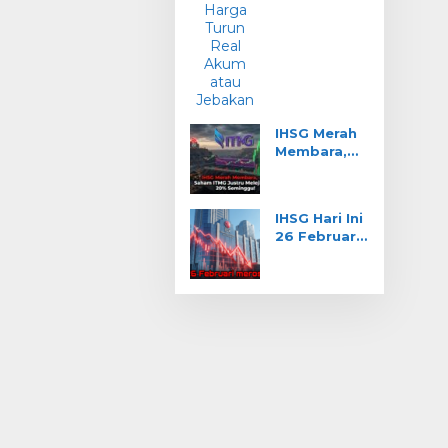
Akum atau
Jebakan?
IHSG Merah
Membara,
Saham ITMG
Justru
Melejit 20%
IHSG Hari Ini
Seminggu!
26 Februari:
Merosot ke
8.255,
Sektor
Transportas
i Anjlok