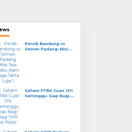
Pe
ews
Se
Te
Tah
Persib Bandung vs
e Streaming Persib
PERSIB Gelar Official
Semen Padang: Misi
Teja Paku Alam Jaga
ndung vs Semen
Training di Stadion H.
Tahta Liga 1
ang: Cara Nonton
Agus Salim Sore Ini:
e
Adaptasi Cuaca Panas
Padang
Saham PTBA Cuan 13%
Seminggu: Siap Bagi-
Bagi THR ke Ritel?