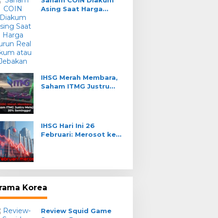
Saham COIN Diakum
Asing Saat Harga
Turun: Real Akum atau
Jebakan?
IHSG Merah Membara,
Saham ITMG Justru
Melejit 20% Seminggu!
IHSG Hari Ini 26
Februari: Merosot ke
8.255, Sektor
Transportasi Anjlok
rama Korea
Review Squid Game