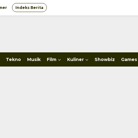
imer
Indeks Berita
Tekno
Musik
Film
Kuliner
Showbiz
Games