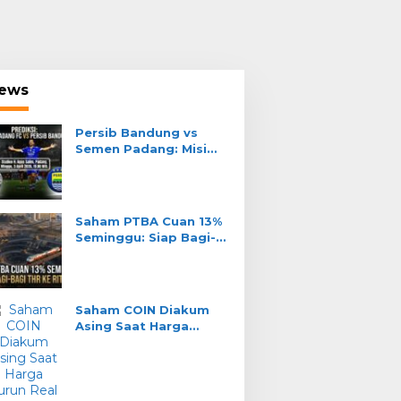
ews
Persib Bandung vs
Semen Padang: Misi
Teja Paku Alam Jaga
Tahta Liga 1
Saham PTBA Cuan 13%
Seminggu: Siap Bagi-
Bagi THR ke Ritel?
Saham COIN Diakum
Asing Saat Harga
Turun: Real Akum atau
Jebakan?