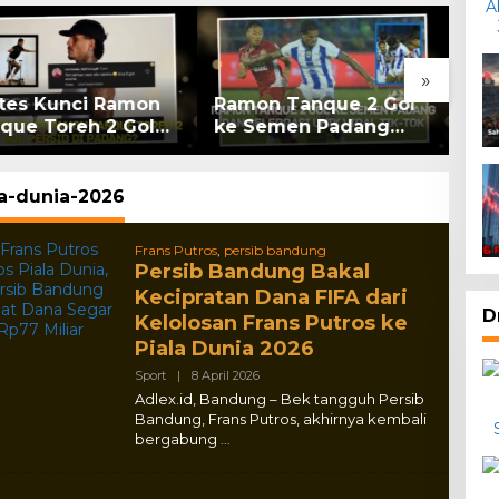
»
ates Kunci Ramon
Ramon Tanque 2 Gol
Liv
que Toreh 2 Gol
ke Semen Padang
Ba
sib di Padang?
dan Selebrasi Unik
Pad
Viral Tik-tok
Liv
la-dunia-2026
Frans Putros
,
persib bandung
Persib Bandung Bakal
Kecipratan Dana FIFA dari
D
Kelolosan Frans Putros ke
Piala Dunia 2026
By
Sport
|
8 April 2026
Adlex
Adlex.id, Bandung – Bek tangguh Persib
Bandung, Frans Putros, akhirnya kembali
bergabung