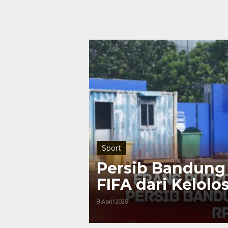
Sport
Persib Bandung 
FIFA dari Kelolo
Dunia 2026
8 April 2026