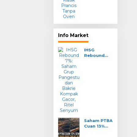
Info Market
IHSG
Rebound
7%: Saham
Grup
Pangestu
dan Bakrie
Kompak
Gacor, Ritel
Senyum
Saham PTBA
Cuan 13%
Seminggu:
Siap Bagi-