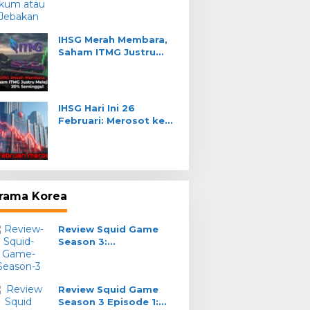
Pe
Se
Te
IHSG Merah Membara,
Tah
Saham ITMG Justru
e Streaming Persib
PERSIB Gelar Official
Melejit 20% Seminggu!
ndung vs Semen
Training di Stadion H.
ang: Cara Nonton
Agus Salim Sore Ini:
e
Adaptasi Cuaca Panas
IHSG Hari Ini 26
Padang
Februari: Merosot ke
8.255, Sektor
Transportasi Anjlok
rama Korea
Review Squid Game
Season 3:
Pemenangnya Yang
Gak Main
Review Squid Game
Season 3 Episode 1: