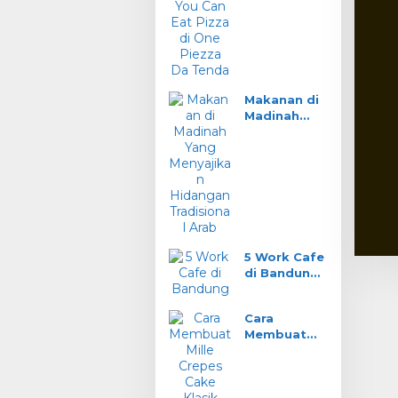
You Can Eat
Pizza di One
Piezza Da
Tenda
Makanan di
Madinah
Yang
Menyajikan
Hidangan
Tradisional
Arab
5 Work Cafe
di Bandung
Wifi Ngebut
Nyaman
Cara
Buat Kerja
Membuat
Mille Crepes
Cake Klasik
Prancis
Tanpa Oven