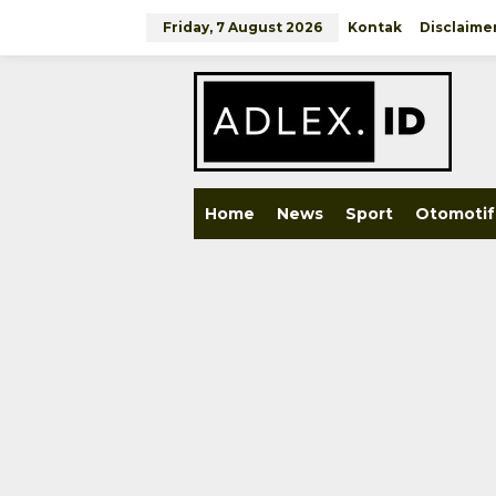
Skip
to
Friday, 7 August 2026
Kontak
Disclaime
content
close
Home
News
Sport
Otomotif