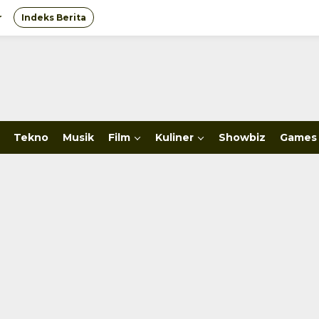
r
Indeks Berita
Tekno
Musik
Film
Kuliner
Showbiz
Games