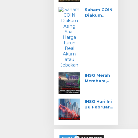
Bagi THR ke
Saham COIN
Ritel?
Diakum
Asing Saat
Harga
Turun: Real
Akum atau
Jebakan?
IHSG Merah
Membara,
Saham ITMG
Justru
Melejit 20%
IHSG Hari Ini
Seminggu!
26 Februari:
Merosot ke
8.255,
Sektor
Transportas
i Anjlok