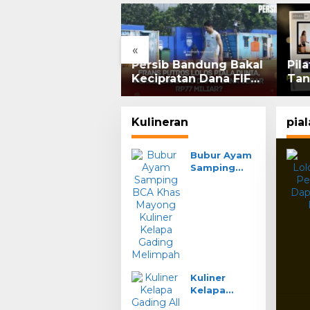
«
G Rebound 7%:
Persib Bandung Bakal
Pil
am Grup Pangestu
Kecipratan Dana FIFA
Tan
 Bakrie Kompak
dari Kelolosan Frans
Per
or, Ritel Senyum
Putros ke Piala Dunia
2026
Kulineran
pia
Bubur Ayam
Samping
BCA Khas
Mayong
Kuliner
Kelapa
Gading
Melimpah
Kuliner
Kelapa
Gading All