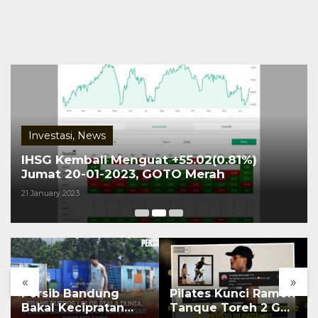
Investasi
,
News
IHSG Kembali Menguat +55.02(0.81%)
Jumat 20-01-2023, GOTO Merah
21 January 2023
«
»
Persib Bandung
Pilates Kunci Ramon
Bakal Kecipratan
Tanque Toreh 2 Gol