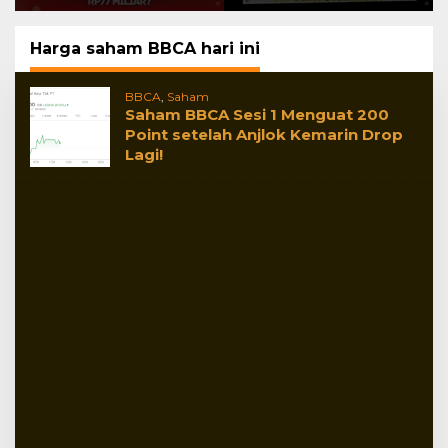
Dana FIFA dari
Persib di Padang?
Kelolosan Frans
Putros ke Piala
Harga saham BBCA hari ini
Dunia 2026
BBCA
,
Saham
Saham BBCA Sesi 1 Menguat 200
Point setelah Anjlok Kemarin Drop
Lagi!