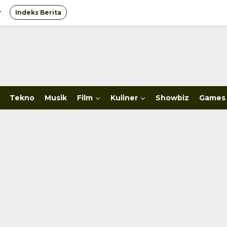
r
Indeks Berita
Tekno
Musik
Film
Kuliner
Showbiz
Games