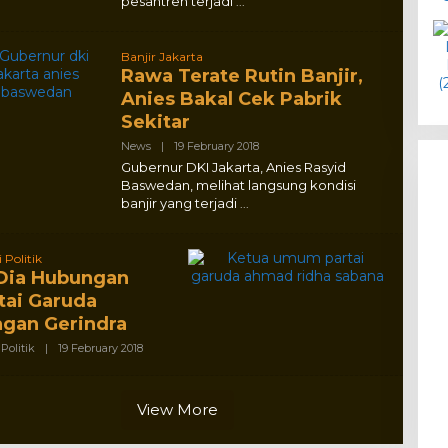
pesantren terjadi
Banjir Jakarta
Rawa Terate Rutin Banjir,
Anies Bakal Cek Pabrik
Sekitar
By
News
|
19 February 2018
Adlex
Gubernur DKI Jakarta, Anies Rasyid
Baswedan, melihat langsung kondisi
banjir yang terjadi
 Politik
 Dia Hubungan
tai Garuda
gan Gerindra
By
,
Politik
|
19 February 2018
Adlex
View More