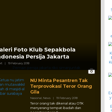
aleri Foto Klub Sepakbola
ndonesia Persija Jakarta
By
rt
|
19 February 2018
Adlex
NU Minta Pesantren Tak
Terprovokasi Teror Orang
Gila
By
Nasional
,
News
|
19 February 2018
Adlex
Teror orang tak dikenal atau OTK
menyerang tempat ibadah dan