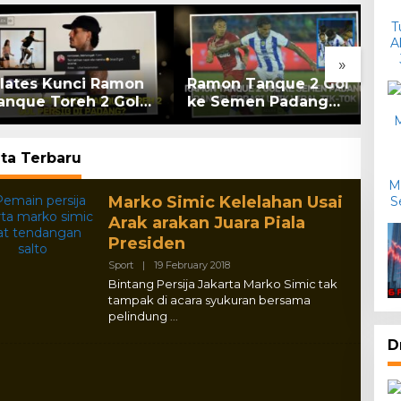
»
ates Kunci Ramon
Ramon Tanque 2 Gol
Liv
que Toreh 2 Gol
ke Semen Padang
Ba
sib di Padang?
dan Selebrasi Unik
Pad
Viral Tik-tok
Liv
ita Terbaru
ex
Marko Simic Kelelahan Usai
Arak arakan Juara Piala
Presiden
By
Sport
|
19 February 2018
Adlex
Bintang Persija Jakarta Marko Simic tak
tampak di acara syukuran bersama
pelindung
D