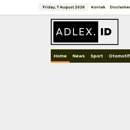
Skip
to
Friday, 7 August 2026
Kontak
Disclaime
content
close
Home
News
Sport
Otomotif