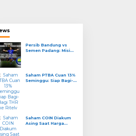
ews
Persib Bandung vs
Semen Padang: Misi
Teja Paku Alam Jaga
Tahta Liga 1
Saham PTBA Cuan 13%
Seminggu: Siap Bagi-
Bagi THR ke Ritel?
ort
ilates Kunci Ramon Tanque T
ersib di Padang?
Saham COIN Diakum
il 2026
Asing Saat Harga
Turun: Real Akum atau
Jebakan?