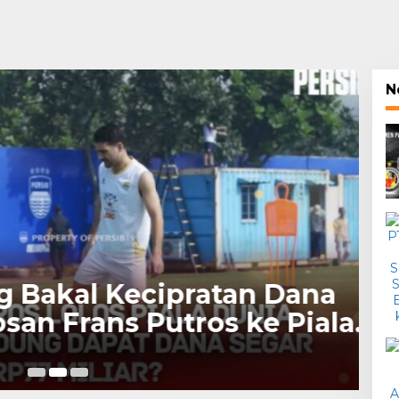
N
Sp
Bakal Kecipratan Dana
P
san Frans Putros ke Piala
P
7 Apr