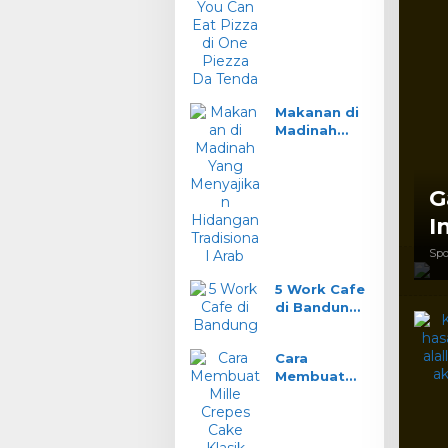
You Can Eat
Pizza di One
Piezza Da
Tenda
Makanan di
Madinah
Yang
Menyajikan
Hidangan
G
Tradisional
Arab
I
Spo
5 Work Cafe
di Bandung
Wifi Ngebut
Nyaman
Cara
Buat Kerja
Membuat
Mille Crepes
Cake Klasik
Prancis
Tanpa Oven