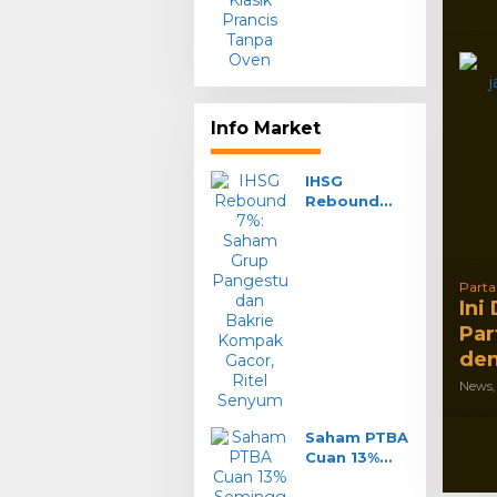
Info Market
IHSG
Rebound
7%: Saham
Grup
Pangestu
dan Bakrie
Partai
Kompak
Ini
Gacor, Ritel
Par
Senyum
den
News
Saham PTBA
Cuan 13%
Seminggu:
Siap Bagi-