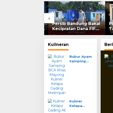
«
G Rebound 7%:
Persib Bandung Bakal
Pil
am Grup Pangestu
Kecipratan Dana FIFA
Tan
 Bakrie Kompak
dari Kelolosan Frans
Per
or, Ritel Senyum
Putros ke Piala Dunia
2026
Kulineran
Ber
Adl
Bubur Ayam
ID
Samping
BCA Khas
Mayong
Kuliner
Kelapa
Gading
Melimpah
Kuliner
Kelapa
Gading All