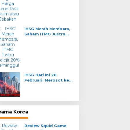
Pe
Se
Te
Tah
e Streaming Persib
PERSIB Gelar Official
IHSG Merah Membara,
ndung vs Semen
Training di Stadion H.
Saham ITMG Justru
ang: Cara Nonton
Agus Salim Sore Ini:
Melejit 20% Seminggu!
e
Adaptasi Cuaca Panas
Padang
IHSG Hari Ini 26
Februari: Merosot ke
8.255, Sektor
Transportasi Anjlok
rama Korea
Review Squid Game