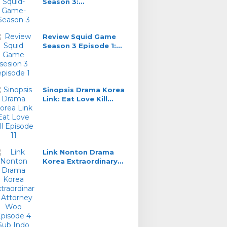
Season 3:
Pemenangnya Yang
Gak Main
Review Squid Game
Season 3 Episode 1:
Kucing Lawan Tikus
Sinopsis Drama Korea
Link: Eat Love Kill
Episode 11, DaHyun
Saksi Kunci
Link Nonton Drama
Korea Extraordinary
Attorney Woo Episode
4 Sub Indo